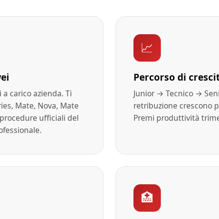
📈
ei
Percorso di cresci
i a carico azienda. Ti
Junior → Tecnico → Sen
ies, Mate, Nova, Mate
retribuzione crescono pe
rocedure ufficiali del
Premi produttività trime
fessionale.
🏥