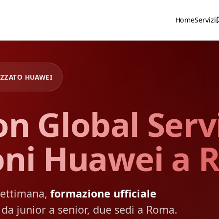
Home
Servizi
IZZATO HUAWEI
n Global Serv
oni Huawei a 
 settimana,
formazione ufficiale
a da junior a senior, due sedi a Roma.