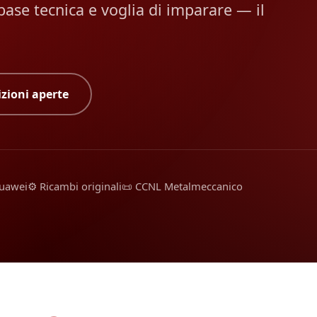
se tecnica e voglia di imparare — il
izioni aperte
Huawei
⚙️ Ricambi originali
📜 CCNL Metalmeccanico