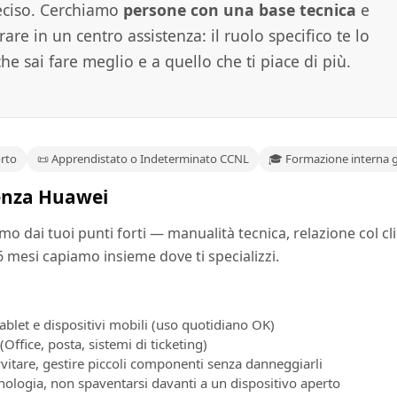
eciso. Cerchiamo
persone con una base tecnica
e
re in un centro assistenza: il ruolo specifico te lo
e sai fare meglio e a quello che ti piace di più.
orto
📜 Apprendistato o Indeterminato CCNL
🎓 Formazione interna g
enza Huawei
mo dai tuoi punti forti — manualità tecnica, relazione col cl
 mesi capiamo insieme dove ti specializzi.
blet e dispositivi mobili (uso quotidiano OK)
Office, posta, sistemi di ticketing)
vitare, gestire piccoli componenti senza danneggiarli
nologia, non spaventarsi davanti a un dispositivo aperto