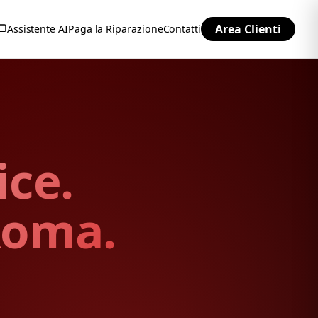
Area Clienti
Assistente AI
Paga la Riparazione
Contatti
ice.
Roma.