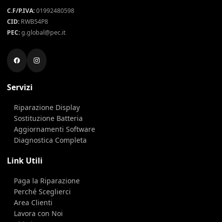
C.F/P.IVA:
01992480598
CID:
RWB54P8
PEC:
g.global@pec.it
Servizi
Riparazione Display
Sostituzione Batteria
Aggiornamenti Software
Diagnostica Completa
Link Utili
Paga la Riparazione
Perché Sceglierci
Area Clienti
Lavora con Noi